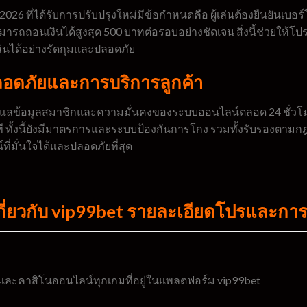
26 ที่ได้รับการปรับปรุงใหม่มีข้อกำหนดคือ ผู้เล่นต้องยืนยันเบอร์โท
ามารถถอนเงินได้สูงสุด 500 บาทต่อรอบอย่างชัดเจน สิ่งนี้ช่วยให้โ
นได้อย่างรัดกุมและปลอดภัย
ลอดภัยและการบริการลูกค้า
ดูแลข้อมูลสมาชิกและความมั่นคงของระบบออนไลน์ตลอด 24 ชั่วโม
ี ทั้งนี้ยังมีมาตรการและระบบป้องกันการโกง รวมทั้งรับรองตามกฎร
์ที่มั่นใจได้และปลอดภัยที่สุด
เกี่ยวกับ vip99bet รายละเอียดโปรและกา
และคาสิโนออนไลน์ทุกเกมที่อยู่ในแพลตฟอร์ม vip99bet