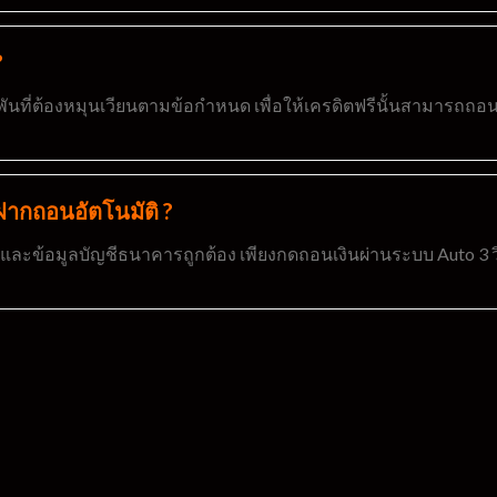
?
พันที่ต้องหมุนเวียนตามข้อกำหนด เพื่อให้เครดิตฟรีนั้นสามารถถอน
ฝากถอนอัตโนมัติ ?
ะข้อมูลบัญชีธนาคารถูกต้อง เพียงกดถอนเงินผ่านระบบ Auto 3 วินา