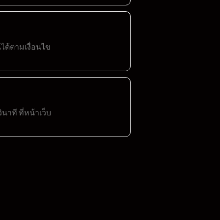
ได้ตามเงื่อนไข
ที ที่หน้าเว็บ