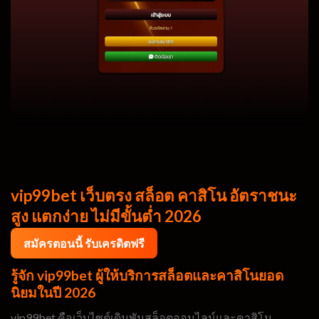
vip99bet เว็บตรง สล็อต คาสิโน อัตราชนะ
สูง แตกง่าย ไม่มีขั้นต่ำ 2026
สมัครตอนนี้ รับเครดิตฟรี
รู้จัก vip99bet ผู้ให้บริการสล็อตและคาสิโนยอด
นิยมในปี 2026
vip99bet คือเว็บไซต์เดิมพันสล็อตออนไลน์และคาสิโน