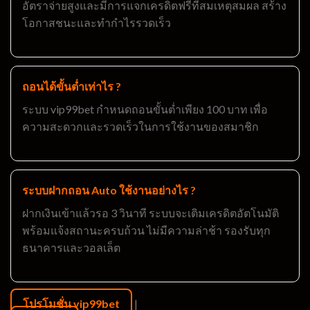
อัตราจ่ายสูงและมีการแจกเครดิตฟรีที่สมเหตุสมผล สร้าง
โอกาสชนะและทำกำไรรวดเร็ว
ถอนได้ขั้นต่ำเท่าไร ?
ระบบ vip99bet กำหนดถอนขั้นต่ำเพียง 100 บาท เพื่อ
ความสะดวกและรวดเร็วในการใช้งานของสมาชิก
ระบบฝากถอน Auto ใช้งานอย่างไร ?
ฝากเงินเข้าแล้วรอ 3 วินาที ระบบจะเติมเครดิตอัตโนมัติ
พร้อมแจ้งสถานะครบถ้วน ไม่มีความล่าช้า รองรับทุก
ธนาคารและวอลเล็ต
โปรโมชั่น vip99bet
|